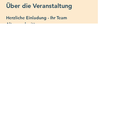
Über die Veranstaltung
Herzliche Einladung - Ihr Team 
Altersnachmittage
Wir geniessen einen Advents- und 
Weihnachtsnachmittag! Zuerst in der 
Kirche und anschliessend bei einem 
Z’Vieri-Festessen
Möchten Sie zuhause (Binningen und 
Bottmingen) per Fahrdienst abgeholt und 
abends wieder heimgebracht werden, 
rufen Sie bitte bis spätestens 
Dienstagabend 16.30 Uhr (vor dem 
Altersnachmittag) Herrn Peter Stalder, 
Telefon 077/408.83.06., an.
© 2025 sozial-kathbl.ch