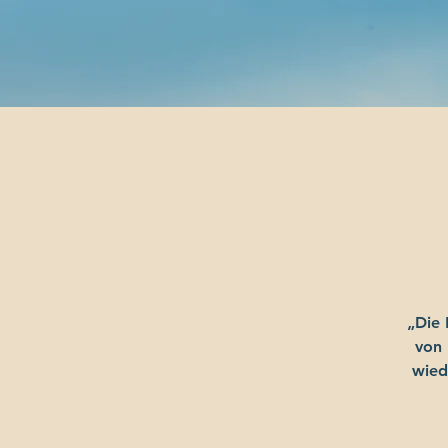
„Die 
von 
wied