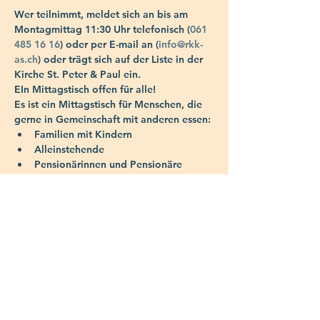
Wer teilnimmt, meldet sich an bis am 
Montagmittag 11:30 Uhr telefonisch (
061 
485 16 16
) oder per E-mail an (
info@rkk-
as.ch
) oder trägt sich auf der Liste in der 
Kirche St. Peter & Paul ein.
EIn Mittagstisch offen für alle!
Es ist ein Mittagstisch für Menschen, die 
gerne in Gemeinschaft mit anderen essen:
Familien mit Kindern
Alleinstehende
Pensionärinnen und Pensionäre
Mehrere Kochgruppen kochen für uns
Die Gruppe bestimmt das Menü
Die Gruppe besorgt den Einkauf, 
deckt den Tisch und macht den 
Abwasch
Selbstbedienung
Einfaches Essen und Dessert
Essenskosten zum Selbstkostenpreis:
Kinder CHF 4.- , Erwachsene CHF 8.-
Kaffee CHF 1.- , 1/2L-Wein CHF 5.-