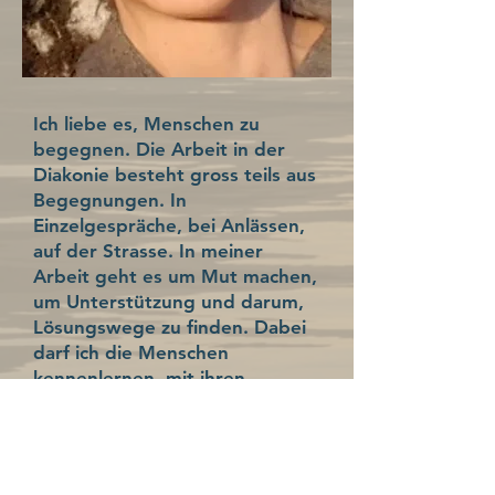
Ich liebe es, Menschen zu
begegnen. Die Arbeit in der
Diakonie besteht gross teils aus
Begegnungen. In
Einzelgespräche, bei Anlässen,
auf der Strasse. In meiner
Arbeit geht es um Mut machen,
um Unterstützung und darum,
Lösungswege zu finden. Dabei
darf ich die Menschen
kennenlernen- mit ihren
Geschichten, ihren Vorlieben,
ihre Ideen... Das sind für mich
Sternstunden, die der
gemeinsame Moment wie ein